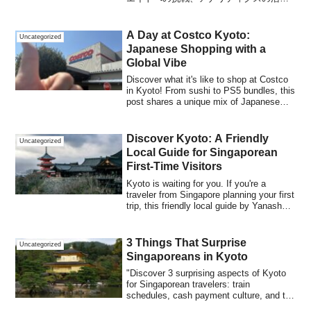
など、実践的な経験と今後の目標を共
有。子育て世帯の副収入を目指す挑戦者
の等身大の奮闘をお届けします。
A Day at Costco Kyoto:
Uncategorized
Japanese Shopping with a
Global Vibe
Discover what it's like to shop at Costco
in Kyoto! From sushi to PS5 bundles, this
post shares a unique mix of Japanese
and global vibes — with a local twist.
Discover Kyoto: A Friendly
Uncategorized
Local Guide for Singaporean
First-Time Visitors
Kyoto is waiting for you. If you're a
traveler from Singapore planning your first
trip, this friendly local guide by Yanashow
will help you feel at home in Japan.
3 Things That Surprise
Uncategorized
Singaporeans in Kyoto
"Discover 3 surprising aspects of Kyoto
for Singaporean travelers: train
schedules, cash payment culture, and the
city’s relaxed pace. Get helpful tips for a