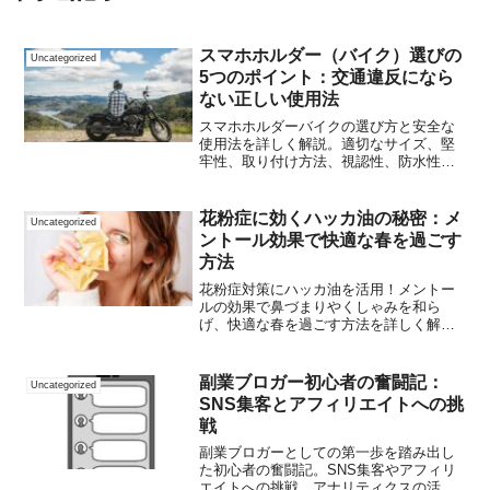
スマホホルダー（バイク）選びの
Uncategorized
5つのポイント：交通違反になら
ない正しい使用法
スマホホルダーバイクの選び方と安全な
使用法を詳しく解説。適切なサイズ、堅
牢性、取り付け方法、視認性、防水性能
の5つのポイントを紹介。交通違反を避け
るための注意点や活用シーン、メンテナ
ンス方法まで網羅。バイクライダー必見
花粉症に効くハッカ油の秘密：メ
Uncategorized
の安全・快適なスマホ活用ガイド。
ントール効果で快適な春を過ごす
方法
花粉症対策にハッカ油を活用！メントー
ルの効果で鼻づまりやくしゃみを和ら
げ、快適な春を過ごす方法を詳しく解
説。使用方法、安全な使い方、日常生活
での便利な活用法、よくある質問まで網
羅した完全ガイド。自然派の花粉症ケア
副業ブロガー初心者の奮闘記：
Uncategorized
を始めましょう！
SNS集客とアフィリエイトへの挑
戦
副業ブロガーとしての第一歩を踏み出し
た初心者の奮闘記。SNS集客やアフィリ
エイトへの挑戦、アナリティクスの活用